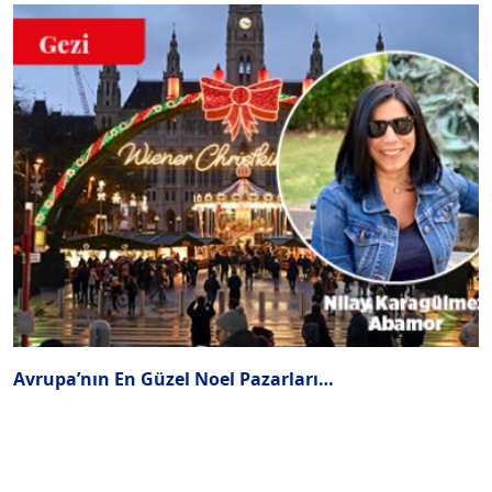
Avrupa’nın En Güzel Noel Pazarları…
2