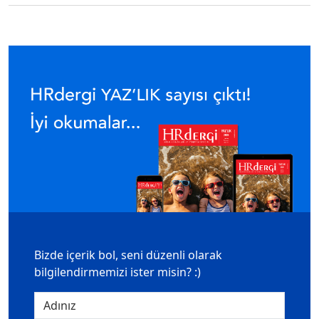
Bizde içerik bol, seni düzenli olarak
bilgilendirmemizi ister misin? :)