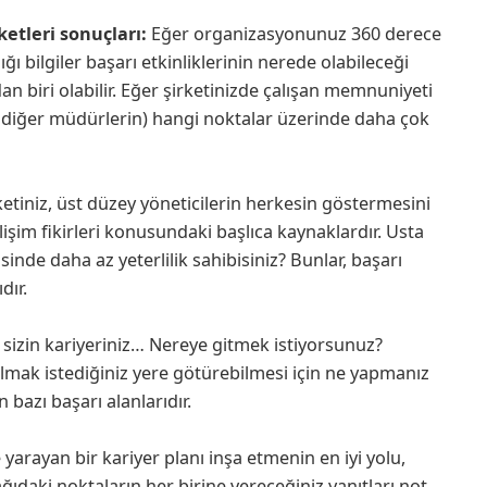
ketleri sonuçları:
Eğer organizasyonunuz 360 derece
ğı bilgiler başarı etkinliklerinin nerede olabileceği
 biri olabilir. Eğer şirketinizde çalışan memnuniyeti
da diğer müdürlerin) hangi noktalar üzerinde daha çok
etiniz, üst düzey yöneticilerin herkesin göstermesini
elişim fikirleri konusundaki başlıca kaynaklardır. Usta
inde daha az yeterlilik sahibisiniz? Bunlar, başarı
dır.
, sizin kariyeriniz… Nereye gitmek istiyorsunuz?
lmak istediğiniz yere götürebilmesi için ne yapmanız
bazı başarı alanlarıdır.
şe yarayan bir kariyer planı inşa etmenin en iyi yolu,
ağıdaki noktaların her birine vereceğiniz yanıtları not