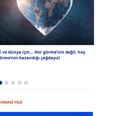
K ve dünya için… Hor görme’nin değil, hoş
O eski kari
örme’nin kazandığı çağdayız!
ONRAKİ YAZI