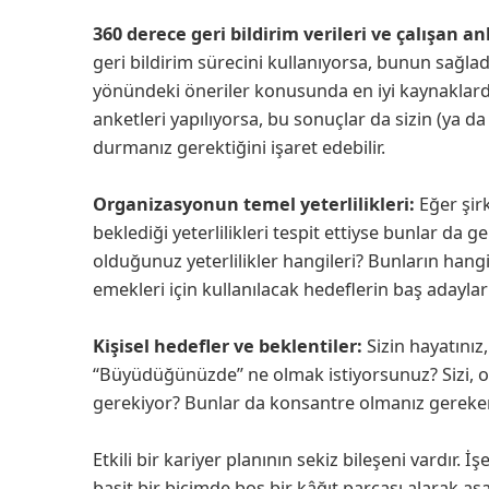
360 derece geri bildirim verileri ve çalışan an
geri bildirim sürecini kullanıyorsa, bunun sağladı
yönündeki öneriler konusunda en iyi kaynaklardan
anketleri yapılıyorsa, bu sonuçlar da sizin (ya 
durmanız gerektiğini işaret edebilir.
Organizasyonun temel yeterlilikleri:
Eğer şirk
beklediği yeterlilikleri tespit ettiyse bunlar da g
olduğunuz yeterlilikler hangileri? Bunların hangis
emekleri için kullanılacak hedeflerin baş adayları
Kişisel hedefler ve beklentiler:
Sizin hayatınız
“Büyüdüğünüzde” ne olmak istiyorsunuz? Sizi, o
gerekiyor? Bunlar da konsantre olmanız gereken 
Etkili bir kariyer planının sekiz bileşeni vardır. İ
basit bir biçimde boş bir kâğıt parçası alarak aş