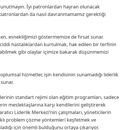
ı unutmayın. İyi patronlardan hayran olunacak
ü patronlardan da nasıl davranmamamız gerektiği
rken, esnekliğimizi göstermemize de fırsat sunar.
ciddi hastalıklardan kurtulmak, hak edilen bir terfinin
abilmek gibi olaylar içimize bakarak düşünmemizi
 toplumsal hizmetler, işin kendisinin sunamadığı liderlik
r sunar.
lerinin standart rejimi olan eğitim programları, sadece
rin meslektaşlarına karşı kendilerini geliştirerek
atıcı Liderlik Merkezi’nin çalışmaları, yöneticilerin
rklı problem çözme yöntemleri keşfetmek ve
ağladığı için önemli bulduğunu ortaya çıkarıyor.