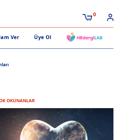
0
lam Ver
Üye Ol
nları
OK OKUNANLAR