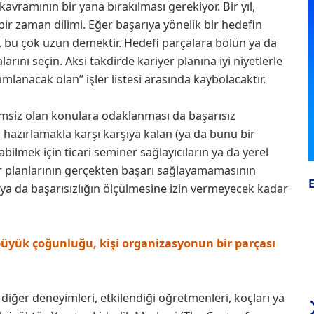
 kavramının bir yana bırakılması gerekiyor. Bir yıl,
bir zaman dilimi. Eğer başarıya yönelik bir hedefin
a, bu çok uzun demektir. Hedefi parçalara bölün ya da
ını seçin. Aksi takdirde kariyer planına iyi niyetlerle
anacak olan” işler listesi arasında kaybolacaktır.
nemsiz olan konulara odaklanması da başarısız
ı hazırlamakla karşı karşıya kalan (ya da bunu bir
ilmek için ticari seminer sağlayıcıların ya da yerel
yer planlarının gerçekten başarı sağlayamamasının
 ya da başarısızlığın ölçülmesine izin vermeyecek kadar
 büyük çoğunluğu, kişi organizasyonun bir parçası
ve diğer deneyimleri, etkilendiği öğretmenleri, koçları ya