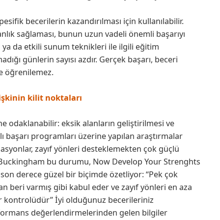
sifik becerilerin kazandırılması için kullanılabilir.
nlık sağlaması, bunun uzun vadeli önemli başarıyı
 da etkili sunum teknikleri ile ilgili eğitim
adığı günlerin sayısı azdır. Gerçek başarı, beceri
ve öğrenilemez.
şkinin kilit noktaları
ne odaklanabilir: eksik alanların geliştirilmesi ve
ılı başarı programları üzerine yapılan araştırmalar
izasyonlar, zayıf yönleri desteklemekten çok güçlü
us Buckingham bu durumu, Now Develop Your Strenghts
a son derece güzel bir biçimde özetliyor: “Pek çok
n beri varmış gibi kabul eder ve zayıf yönleri en aza
r kontrolüdür” İyi olduğunuz becerileriniz
rformans değerlendirmelerinden gelen bilgiler