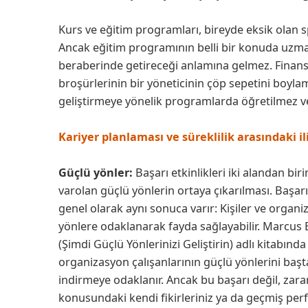
Kurs ve eğitim programları, bireyde eksik olan spe
Ancak eğitim programının belli bir konuda uzma
beraberinde getireceği anlamına gelmez. Finans ya
broşürlerinin bir yöneticinin çöp sepetini boylam
geliştirmeye yönelik programlarda öğretilmez 
Kariyer planlaması ve süreklilik arasındaki ili
Güçlü yönler:
Başarı etkinlikleri iki alandan biri
varolan güçlü yönlerin ortaya çıkarılması. Başar
genel olarak aynı sonuca varır: Kişiler ve organ
yönlere odaklanarak fayda sağlayabilir. Marc
(Şimdi Güçlü Yönlerinizi Geliştirin) adlı kitabınd
organizasyon çalışanlarının güçlü yönlerini başta
indirmeye odaklanır. Ancak bu başarı değil, zara
konusundaki kendi fikirleriniz ya da geçmiş pe