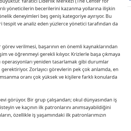
 büyüktür. Yaratıcı Liderlik Merkezi (The Center for
lı yöneticilerin becerilerini kazanma yollarına ilişkin
önelik deneyimleri beş geniş kategoriye ayırıyor. Bu
ri tespit ve analiz eden yüzlerce yönetici tarafından da
görev verilmesi, başarının en önemli kaynaklarından
işim ve öğrenmeyi gerekli kılıyor. Krizlerle başa çıkmaya
u operasyonları yeniden tasarlamak gibi durumlar
 gerektiriyor. Zorlayıcı görevlerin pek çok anlamda, en
nımsanma oranı çok yüksek ve kişilere farklı konularda
vi görüyor. Bir grup çalışandan; okul dünyasından iş
teyin ve kaçının ilk patronlarını anımsayabildiğini
rın, özellikle iş yaşamındaki ilk patronlarımızın