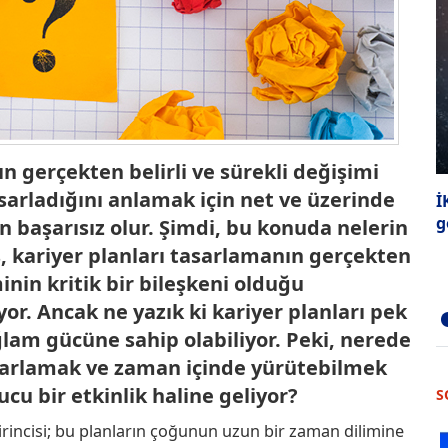
ın gerçekten belirli ve sürekli değişimi
asarladığını anlamak için net ve üzerinde
İ
g
çin başarısız olur. Şimdi, bu konuda nelerin
s, kariyer planları tasarlamanın gerçekten
nin kritik bir bileşkeni olduğu
r. Ancak ne yazık ki kariyer planları pek
ğlam gücüne sahip olabiliyor. Peki, nerede
tasarlamak ve zaman içinde yürütebilmek
u bir etkinlik haline geliyor?
S
irincisi; bu planların çoğunun uzun bir zaman dilimine