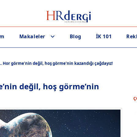
em
Makaleler
Blog
İK 101
Rek
… Hor görme’nin değil, hoş görme’nin kazandığı çağdayız!
’nin değil, hoş görme’nin
Ç