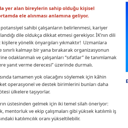
 yer alan bireylerin sahip olduğu kişisel
r ortamda ele alınması anlamına geliyor.
otansiyel sahibi çalışanların belirlenmesi, kariyer
landığı dile oldukça dikkat etmesi gerekiyor. İK’nın dili
; kişilere yönelik önyargıları yıkmaktır! Uzmanlara
e sınırlı kalmayı bir yana bırakarak organizasyonun
ine odaklanmalı ve çalışanları “sıfatlar” ile tanımlamak
ere yanıt verme derecesi” üzerinde durmalı.
nyasında tamamen yok olacağını söylemek için kâhin
rket operasyonel ve destek birimlerini bunları daha
ötesi ülkelere taşıyorlar.
ın üstesinden gelmek için iki temel silah öneriyor:
, mentorluk ve ekip çalışmaları gibi yüksek katılımlı iş
daki katılımcılık oranı yükseltilebilir.