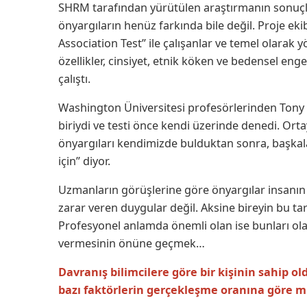
SHRM tarafından yürütülen araştırmanın sonuçlar
önyargıların henüz farkında bile değil. Proje ekibi
Association Test” ile çalışanlar ve temel olarak yö
özellikler, cinsiyet, etnik köken ve bedensel en
çalıştı.
Washington Üniversitesi profesörlerinden Tony
biriydi ve testi önce kendi üzerinde denedi. Ort
önyargıları kendimizde bulduktan sonra, başkala
için” diyor.
Uzmanların görüşlerine göre önyargılar insanın
zarar veren duygular değil. Aksine bireyin bu ta
Profesyonel anlamda önemli olan ise bunları ola
vermesinin önüne geçmek…
Davranış bilimcilere göre bir kişinin sahip o
bazı faktörlerin gerçekleşme oranına göre 