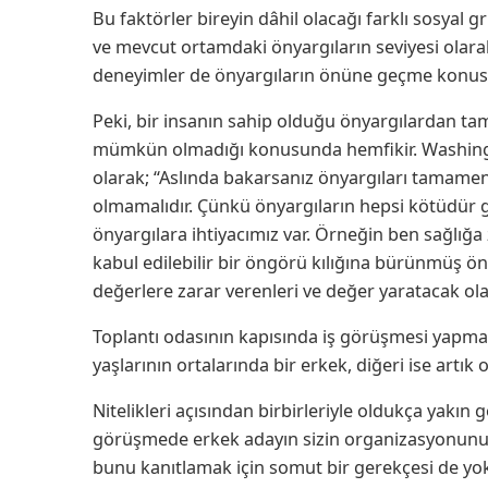
Bu faktörler bireyin dâhil olacağı farklı sosyal g
ve mevcut ortamdaki önyargıların seviyesi olarak
deneyimler de önyargıların önüne geçme konusu
Peki, bir insanın sahip olduğu önyargılarda
mümkün olmadığı konusunda hemfikir. Washingto
olarak; “Aslında bakarsanız önyargıları tamamen
olmamalıdır. Çünkü önyargıların hepsi kötüdür gi
önyargılara ihtiyacımız var. Örneğin ben sağlığa 
kabul edilebilir bir öngörü kılığına bürünmüş ö
değerlere zarar verenleri ve değer yaratacak ola
Toplantı odasının kapısında iş görüşmesi yapmak iç
yaşlarının ortalarında bir erkek, diğeri ise artık o
Nitelikleri açısından birbirleriyle oldukça yakın 
görüşmede erkek adayın sizin organizasyonunuz 
bunu kanıtlamak için somut bir gerekçesi de y