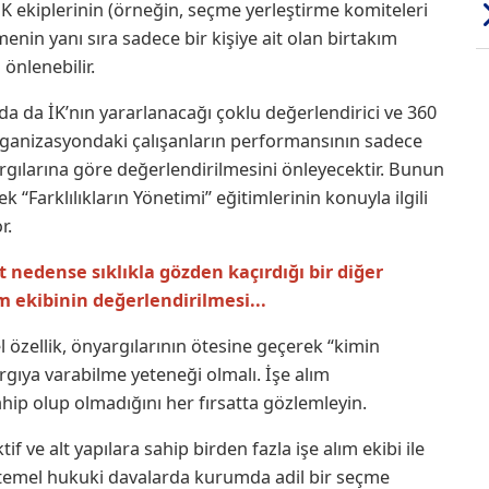
İK ekiplerinin (örneğin, seçme yerleştirme komiteleri
menin yanı sıra sadece bir kişiye ait olan birtakım
önlenebilir.
a da İK’nın yararlanacağı çoklu değerlendirici ve 360
 organizasyondaki çalışanların performansının sadece
rgılarına göre değerlendirilmesini önleyecektir. Bunun
k “Farklılıkların Yönetimi” eğitimlerinin konuyla ilgili
r.
 nedense sıklıkla gözden kaçırdığı bir diğer
 ekibinin değerlendirilmesi...
l özellik, önyargılarının ötesine geçerek “kimin
gıya varabilme yeteneği olmalı. İşe alım
sahip olup olmadığını her fırsatta gözlemleyin.
f ve alt yapılara sahip birden fazla işe alım ekibi ile
emel hukuki davalarda kurumda adil bir seçme