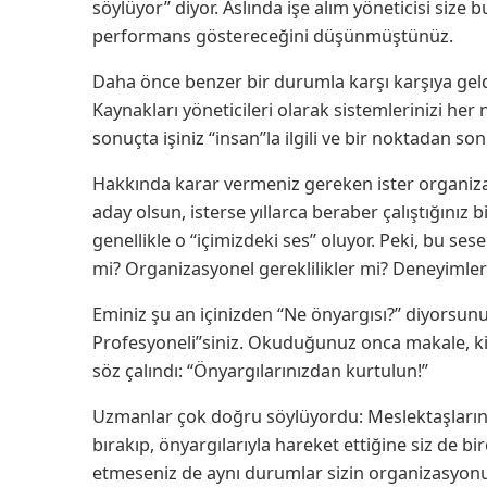
söylüyor” diyor. Aslında işe alım yöneticisi size
performans göstereceğini düşünmüştünüz.
Daha önce benzer bir durumla karşı karşıya geldi
Kaynakları yöneticileri olarak sistemlerinizi he
sonuçta işiniz “insan”la ilgili ve bir noktadan so
Hakkında karar vermeniz gereken ister organiz
aday olsun, isterse yıllarca beraber çalıştığınız 
genellikle o “içimizdeki ses” oluyor. Peki, bu se
mi? Organizasyonel gereklilikler mi? Deneyimler
Eminiz şu an içinizden “Ne önyargısı?” diyorsunuz
Profesyoneli”siniz. Okuduğunuz onca makale, kit
söz çalındı: “Önyargılarınızdan kurtulun!”
Uzmanlar çok doğru söylüyordu: Meslektaşlarını
bırakıp, önyargılarıyla hareket ettiğine siz de bi
etmeseniz de aynı durumlar sizin organizasyonun