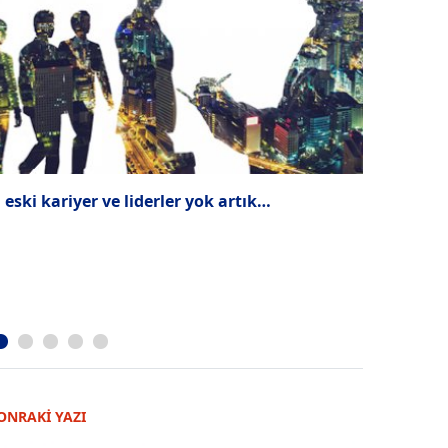
 eski kariyer ve liderler yok artık…
2020’nin k
ONRAKİ YAZI