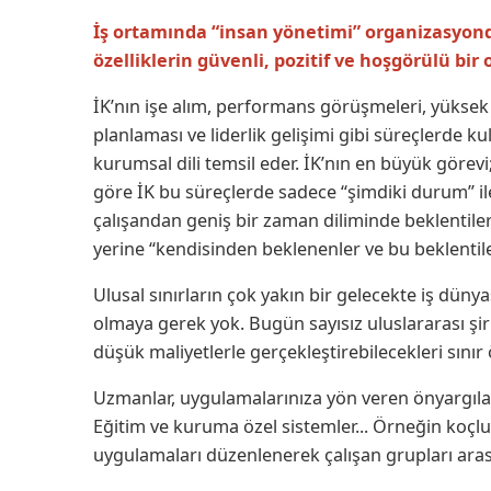
İş ortamında “insan yönetimi” organizasyonda
özelliklerin güvenli, pozitif ve hoşgörülü bi
İK’nın işe alım, performans görüşmeleri, yüksek p
planlaması ve liderlik gelişimi gibi süreçlerde kul
kurumsal dili temsil eder. İK’nın en büyük görevi
göre İK bu süreçlerde sadece “şimdiki durum” il
çalışandan geniş bir zaman diliminde beklentiler
yerine “kendisinden beklenenler ve bu beklentil
Ulusal sınırların çok yakın bir gelecekte iş dü
olmaya gerek yok. Bugün sayısız uluslararası şi
düşük maliyetlerle gerçekleştirebilecekleri sınır 
Uzmanlar, uygulamalarınıza yön veren önyargılar
Eğitim ve kuruma özel sistemler... Örneğin koçluk
uygulamaları düzenlenerek çalışan grupları arasın