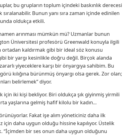
ruplar, bu grupların toplum içindeki baskınlık derecesi
 sıralanabilir. Bunun yanı sıra zaman içinde edinilen
nda oldukça etkili.
n tamamen arınması mümkün mü? Uzmanlar bunun
n Üniversitesi profesörü Greenwald konuyla ilgili
 ortadan kaldırmak gibi bir ideal söz konusu
bi bir yargı kesinlikle doğru değil. Birçok alanda
zararlı yiyeceklere karşı bir önyargıya sahibim. Bu
ngörü kılığına bürünmüş önyargı olsa gerek. Zor olan;
nları belirlemek” diyor.
in iki kişi bekliyor. Biri oldukça şık giyinmiş yirmili
rta yaşlarına gelmiş hafif kilolu bir kadın...
görünüyorlar. Fakat işe alım yöneticiniz daha ilk
için daha uygun olduğu hissine kapılıyor. Üstelik
ok. “İçimden bir ses onun daha uygun olduğunu