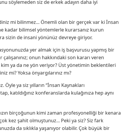
 bunu söylemeden siz de erkek adayın daha iyi
niz mi bilinmez... Önemli olan bir gerçek var ki İnsan
r ne kadar bilimsel yöntemlerle kurarsanız kurun
nra sizin de insani yönünüz devreye giriyor.
asyonunuzda yer almak için iş başvurusu yapmış bir
bir çalışanınız; onun hakkındaki son kararı veren
se kim ya da ne yön veriyor? Üst yönetimin beklentileri
iniz mi? Yoksa önyargılarınız mı?
. Öyle ya siz yılların “İnsan Kaynakları
ap, katıldığınız konferanslarda kulağınıza hep aynı
zın birçoğunun kimi zaman profesyonelliği bir kenara
rçok kez şahit olmuştunuz... Peki ya siz? Siz fark
uzda da sıklıkla yaşanıyor olabilir. Çok büyük bir