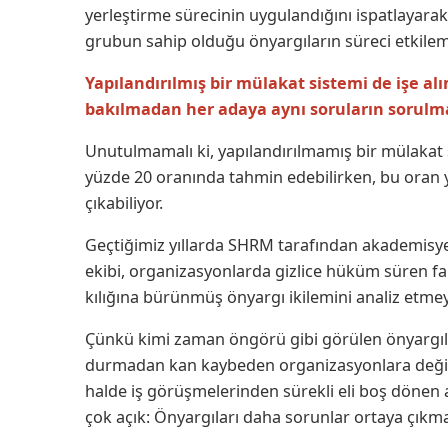
yerleştirme sürecinin uygulandığını ispatlayara
grubun sahip olduğu önyargıların süreci etkilemes
Yapılandırılmış bir mülakat sistemi de işe a
bakılmadan her adaya aynı soruların sorulma
Unutulmamalı ki, yapılandırılmamış bir mülakat 
yüzde 20 oranında tahmin edebilirken, bu oran y
çıkabiliyor.
Geçtiğimiz yıllarda SHRM tarafından akademisye
ekibi, organizasyonlarda gizlice hüküm süren f
kılığına bürünmüş önyargı ikilemini analiz etmeye
Çünkü kimi zaman öngörü gibi görülen önyargıla
durmadan kan kaybeden organizasyonlara değil,
halde iş görüşmelerinden sürekli eli boş dönen a
çok açık: Önyargıları daha sorunlar ortaya çık