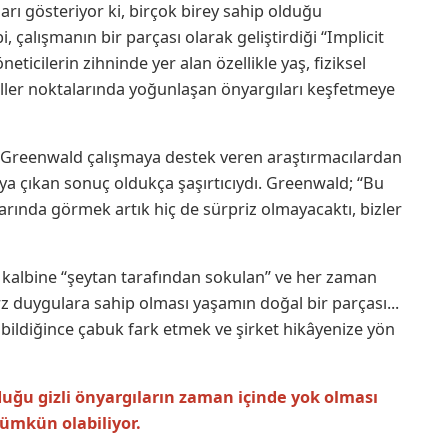
ı gösteriyor ki, birçok birey sahip olduğu
, çalışmanın bir parçası olarak geliştirdiği “Implicit
neticilerin zihninde yer alan özellikle yaş, fiziksel
geller noktalarında yoğunlaşan önyargıları keşfetmeye
 Greenwald çalışmaya destek veren araştırmacılardan
aya çıkan sonuç oldukça şaşırtıcıydı. Greenwald; “Bu
rında görmek artık hiç de sürpriz olmayacaktı, bizler
 kalbine “şeytan tarafından sokulan” ve her zaman
rz duygulara sahip olması yaşamın doğal bir parçası...
bildiğince çabuk fark etmek ve şirket hikâyenize yön
lduğu gizli önyargıların zaman içinde yok olması
mümkün olabiliyor.