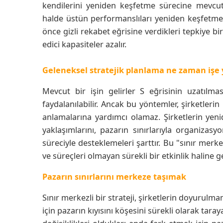
kendilerini yeniden keşfetme sürecine mevcut
halde üstün performanslıları yeniden keşfetmey
önce gizli rekabet eğrisine verdikleri tepkiye bi
edici kapasiteler azalır.
Geleneksel stratejik planlama ne zaman işe
Mevcut bir işin gelirler S eğrisinin uzatılm
faydalanılabilir. Ancak bu yöntemler, şirketler
anlamalarına yardımcı olamaz. Şirketlerin yen
yaklaşımlarını, pazarın sınırlarıyla organizasy
süreciyle desteklemeleri şarttır. Bu "sınır merkezl
ve süreçleri olmayan sürekli bir etkinlik haline ge
Pazarın sınırlarını merkeze taşımak
Sınır merkezli bir strateji, şirketlerin doyurul
için pazarın kıyısını köşesini sürekli olarak tar