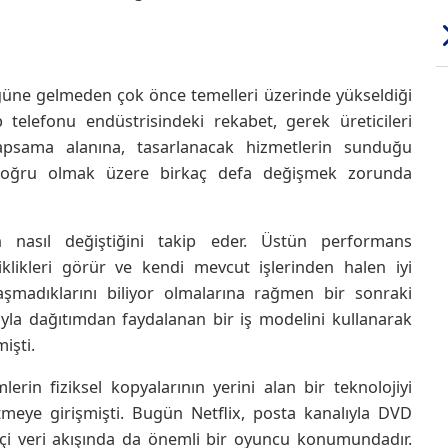
ığı güne gelmeden çok önce temelleri üzerinde yükseldiği
telefonu endüstrisindeki rekabet, gerek üreticileri
apsama alanına, tasarlanacak hizmetlerin sunduğu
doğru olmak üzere birkaç defa değişmek zorunda
in nasıl değiştiğini takip eder. Üstün performans
şiklikleri görür ve kendi mevcut işlerinden halen iyi
aşmadıklarını biliyor olmalarına rağmen bir sonraki
tayla dağıtımdan faydalanan bir iş modelini kullanarak
işti.
lerin fiziksel kopyalarının yerini alan bir teknolojiyi
meye girişmişti. Bugün Netflix, posta kanalıyla DVD
içi veri akışında da önemli bir oyuncu konumundadır.