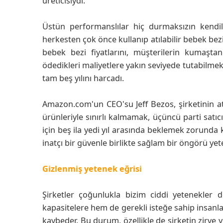
üreticisiydi.
Üstün performanslılar hiç durmaksızın kendil
herkesten çok önce kullanıp atılabilir bebek bez
bebek bezi fiyatlarını, müşterilerin kumaşta
ödedikleri maliyetlere yakın seviyede tutabilmek
tam beş yılını harcadı.
Amazon.com'un CEO'su Jeff Bezos, şirketinin a
ürünleriyle sınırlı kalmamak, üçüncü parti satıc
için beş ila yedi yıl arasında beklemek zorunda 
inatçı bir güvenle birlikte sağlam bir öngörü yete
Gizlenmiş yetenek eğrisi
Şirketler çoğunlukla bizim ciddi yetenekler 
kapasitelere hem de gerekli isteğe sahip insanla
kaybeder. Bu durum, özellikle de şirketin zirve y