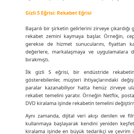
Gizli S Eğrisi: Rekabet Eğrisi
Başarılı bir şirketin gelirlerini zirveye çıkard
rekabet zemini kaymaya başlar. Örneğin, cep 
gerekse de hizmet sunucularını, fiyattan k
değerlere, markalaşmaya ve uygulamalara 
bırakmıştı.
İlk gizli S eğrisi, bir endüstride rekabet
gösterebilenler, müşteri ihtiyaçlarındaki deği
paralar kazanabiliyor hatta henüz zirveye ul
rekabet temelini yaratır. Örneğin Netflix, pos
DVD kiralama işinde rekabetin temelini değiştirm
Aynı zamanda, dijital veri akışı denilen ve film
kullanmaya başlayarak kendini yeniden keşfet
kiralama işinde en büyük tedarikçi ve çevrim 