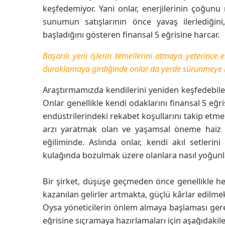
keşfedemiyor. Yani onlar, enerjilerinin çoğunu m
sunumun satışlarının önce yavaş ilerlediğin
başladığını gösteren finansal S eğrisine harcar.
Başarılı yeni işlerin temellerini atmaya yeterince
duraklamaya girdiğinde onlar da yerde sürünmeye b
Araştırmamızda kendilerini yeniden keşfedebilen 
Onlar genellikle kendi odaklarını finansal S eğr
endüstrilerindeki rekabet koşullarını takip etmek
arzı yaratmak olan ve yaşamsal öneme haiz a
eğiliminde. Aslında onlar, kendi akıl setleri
kulağında bozulmak üzere olanlara nasıl yoğunla
Bir şirket, düşüşe geçmeden önce genellikle he
kazanılan gelirler artmakta, güçlü kârlar edilmek
Oysa yöneticilerin önlem almaya başlaması gere
eğrisine sıçramaya hazırlamaları için aşağıdakil