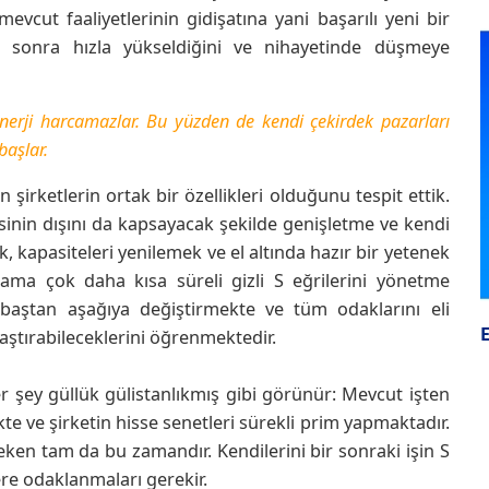
evcut faaliyetlerinin gidişatına yani başarılı yeni bir
i, sonra hızla yükseldiğini ve nihayetinde düşmeye
 enerji harcamazlar. Bu yüzden de kendi çekirdek pazarları
aşlar.
şirketlerin ortak bir özellikleri olduğunu tespit ettik.
isinin dışını da kapsayacak şekilde genişletme ve kendi
, kapasiteleri yenilemek ve el altında hazır bir yetenek
ma çok daha kısa süreli gizli S eğrilerini yönetme
ni baştan aşağıya değiştirmekte ve tüm odaklarını eli
ştırabileceklerini öğrenmektedir.
r şey güllük gülistanlıkmış gibi görünür: Mevcut işten
te ve şirketin hisse senetleri sürekli prim yapmaktadır.
ken tam da bu zamandır. Kendilerini bir sonraki işin S
ere odaklanmaları gerekir.