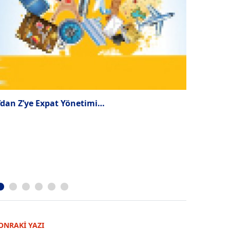
’dan Z’ye Expat Yönetimi…
“DuPont 2
odaklı yet
ONRAKİ YAZI