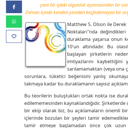
yani bir işteki olgunluk aşamasından bir so
Zaman içinde kendini yeniden keşfedemeyen bir orga
Matthew S. Olson ile Derek 
Noktaları"nda değindikler
duraklama yaşarsa onun ke
10'un altındadır. Bu olas
başlayan şirketlerin neden
imtiyazlarını kaybettiğini
sarılamamaktan (veya ona ço
sorunlara, tüketici beğenisini yanlış okumay
takmaya kadar bu duraklamanın sayısız açıklama
Bu teorilerin buluştukları ortak nokta ise dur
edilememesinden kaynaklandığıdır. Şirketlerde 
bir ekip olarak biz, bu açıklamaların önemli bir
içlerinde bozulan bir şeyleri tamir edemedikler
tamir etmeye başlamadan önce çok uzun bi