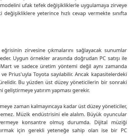
modelini ufak tefek değişikliklerle uygulamaya zirveye
 değişikliklere yeterince hızlı cevap vermekte sınıfta
S eğrisinin zirvesine çıkmalarını sağlayacak sunumlar
at eder. Uygun örnekler arasında doğrudan PC satışı ile
 Wal-Mart ve sadece üretim yöntemi değil aynı zamanda
ve Prius'uyla Toyota sayılabilir. Ancak kapasitelerdeki
sürelidir. Bu yüzden üst düzey yöneticilerin bir sonraki
ini geliştirmeye yatırım yapması gerekir.
ştirmeye zaman kalmayıncaya kadar üst düzey yöneticiler,
edemez. Müzik endüstrisini ele alalım. Büyük oyuncular
vermeye konsantre olmuş durumda. Dijital müziği
ştırmak için gerekli yeteneğe sahip olan ise bir PC