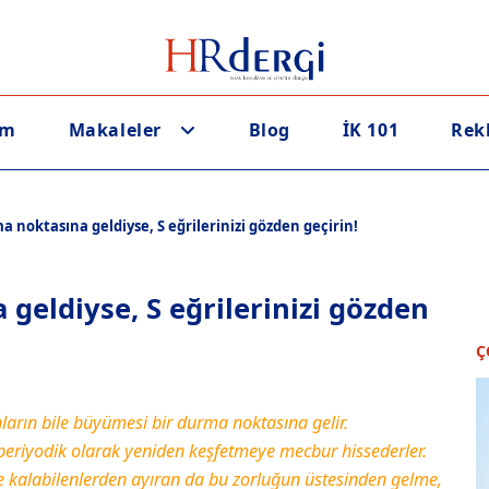
em
Makaleler
Blog
İK 101
Rek
noktasına geldiyse, S eğrilerinizi gözden geçirin!
eldiyse, S eğrilerinizi gözden
Ç
anların bile büyümesi bir durma noktasına gelir.
ni periyodik olarak yeniden keşfetmeye mecbur hissederler.
re kalabilenlerden ayıran da bu zorluğun üstesinden gelme,