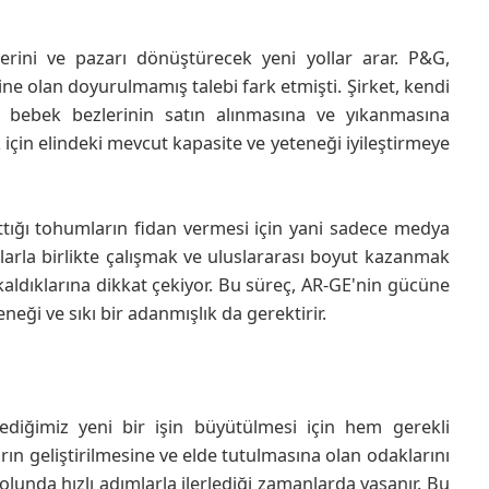
erini ve pazarı dönüştürecek yeni yollar arar. P&G,
ine olan doyurulmamış talebi fark etmişti. Şirket, kendi
n bebek bezlerinin satın alınmasına ve yıkanmasına
 için elindeki mevcut kapasite ve yeteneği iyileştirmeye
ttığı tohumların fidan vermesi için yani sadece medya
ılarla birlikte çalışmak ve uluslararası boyut kazanmak
kaldıklarına dikkat çekiyor. Bu süreç, AR-GE'nin gücüne
neği ve sıkı bir adanmışlık da gerektirir.
dediğimiz yeni bir işin büyütülmesi için hem gerekli
rın geliştirilmesine ve elde tutulmasına olan odaklarını
olunda hızlı adımlarla ilerlediği zamanlarda yaşanır. Bu