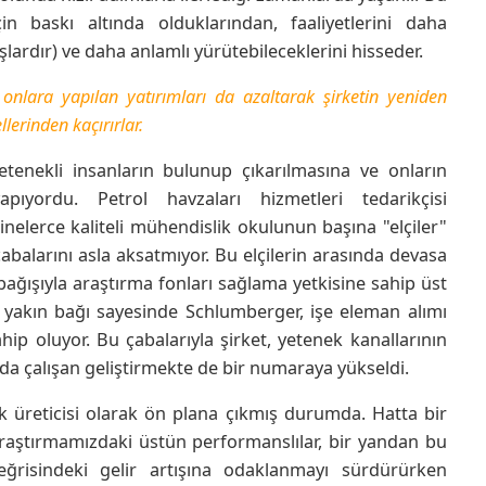
için baskı altında olduklarından, faaliyetlerini daha
lardır) ve daha anlamlı yürütebileceklerini hisseder.
 onlara yapılan yatırımları da azaltarak şirketin yeniden
erinden kaçırırlar.
etenekli insanların bulunup çıkarılmasına ve onların
apıyordu. Petrol havzaları hizmetleri tedarikçisi
nelerce kaliteli mühendislik okulunun başına "elçiler"
abalarını asla aksatmıyor. Bu elçilerin arasında devasa
bağışıyla araştırma fonları sağlama yetkisine sahip üst
an yakın bağı sayesinde Schlumberger, işe eleman alımı
p oluyor. Bu çabalarıyla şirket, yetenek kanallarının
a çalışan geliştirmekte de bir numaraya yükseldi.
k üreticisi olarak ön plana çıkmış durumda. Hatta bir
 Araştırmamızdaki üstün performanslılar, bir yandan bu
eğrisindeki gelir artışına odaklanmayı sürdürürken