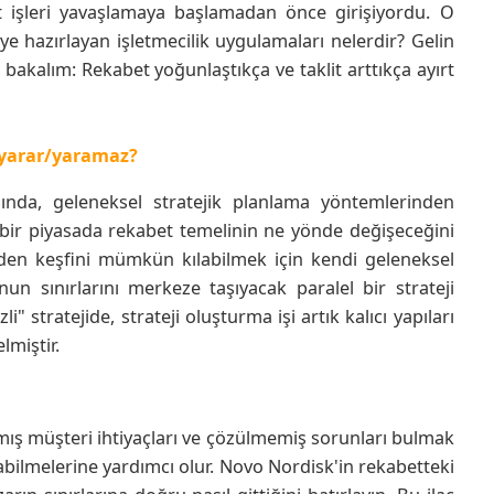
 işleri yavaşlamaya başlamadan önce girişiyordu. O
e hazırlayan işletmecilik uygulamaları nelerdir? Gelin
r bakalım: Rekabet yoğunlaştıkça ve taklit arttıkça ayırt
 yarar/yaramaz?
asında, geleneksel stratejik planlama yöntemlerinden
in bir piyasada rekabet temelinin ne yönde değişeceğini
iden keşfini mümkün kılabilmek için kendi geleneksel
onun sınırlarını merkeze taşıyacak paralel bir strateji
i" stratejide, strateji oluşturma işi artık kalıcı yapıları
lmiştir.
mamış müşteri ihtiyaçları ve çözülmemiş sorunları bulmak
ayabilmelerine yardımcı olur. Novo Nordisk'in rekabetteki