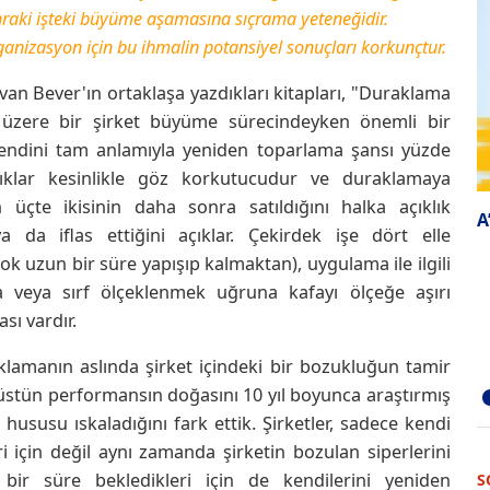
nraki işteki büyüme aşamasına sıçrama yeteneğidir.
nizasyon için bu ihmalin potansiyel sonuçları korkunçtur.
van Bever'ın ortaklaşa yazdıkları kitapları, "Duraklama
i üzere bir şirket büyüme sürecindeyken önemli bir
ndini tam anlamıyla yeniden toparlama şansı yüzde
ılıklar kesinlikle göz korkutucudur ve duraklamaya
 üçte ikisinin daha sonra satıldığını halka açıklık
A
 ya da iflas ettiğini açıklar. Çekirdek işe dört elle
k uzun bir süre yapışıp kalmaktan), uygulama ile ilgili
a veya sırf ölçeklenmek uğruna kafayı ölçeğe aşırı
sı vardır.
aklamanın aslında şirket içindeki bir bozukluğun tamir
üstün performansın doğasını 10 yıl boyunca araştırmış
 hususu ıskaladığını fark ettik. Şirketler, sadece kendi
i için değil aynı zamanda şirketin bozulan siperlerini
r süre bekledikleri için de kendilerini yeniden
S