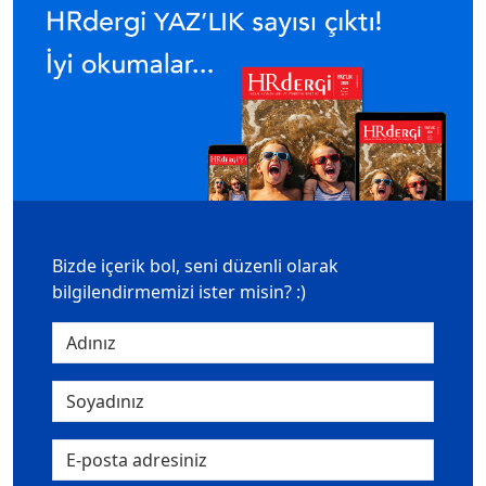
Bizde içerik bol, seni düzenli olarak
bilgilendirmemizi ister misin? :)