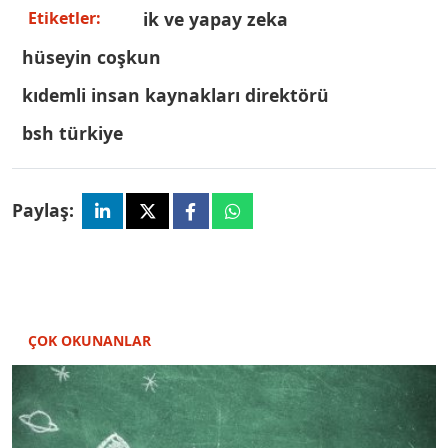
i̇k ve yapay zeka
Etiketler:
hüseyin coşkun
kıdemli i̇nsan kaynakları direktörü
bsh türkiye
Paylaş:
ÇOK OKUNANLAR