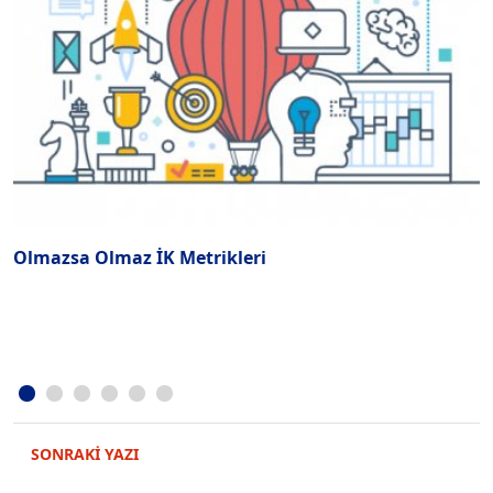
Olmazsa Olmaz İK Metrikleri
M
s
SONRAKİ YAZI