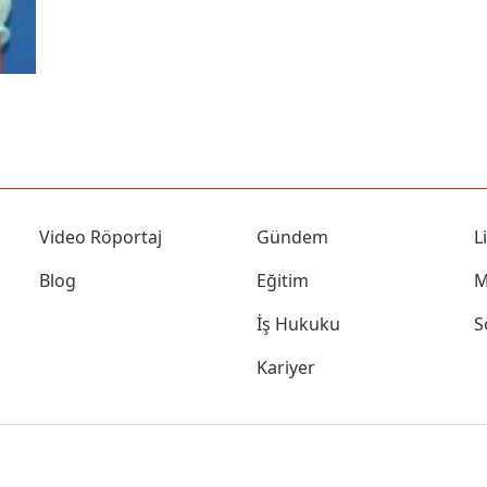
Video Röportaj
Gündem
L
Blog
Eğitim
M
İş Hukuku
S
Kariyer