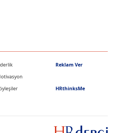
iderlik
Reklam Ver
otivasyon
öyleşiler
HRthinksMe