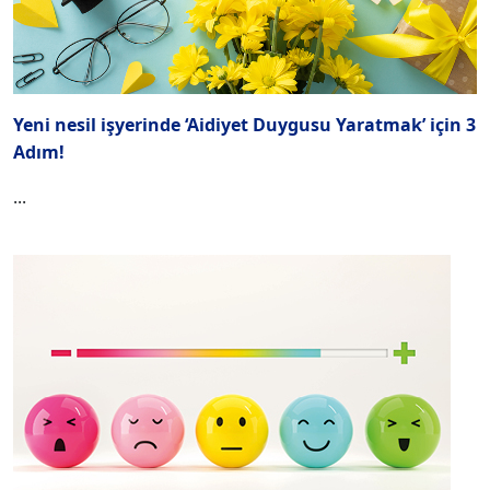
Yeni nesil işyerinde ‘Aidiyet Duygusu Yaratmak’ için 3
Adım!
...