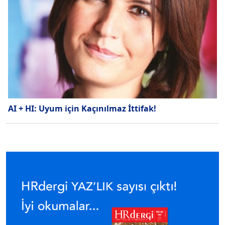
AI + HI: Uyum için Kaçınılmaz İttifak!