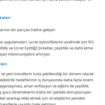
ikaları
larının bir parçası haline geliyor:
me uygulamaları, ücret eşitsizliklerini azaltmak için %5-
lilik ve Ücret Eşitliği] Şirketler, çeşitlilik ve dahil etme
alışan memnuniyetini artırıyor.
leri
 ve yeni trendlerin hızla şekillendiği bir dönem olarak
rülebilirlik hedeflerinin iş dünyasında daha fazla önem
ınlaşması, artan enflasyon ve eğitim ile çeşitlilik
 iş gücü dinamiklerini köklü bir şekilde dönüştürüyor.
et avantajı elde etmek için stratejilerini yeniden
 trendlerle uyumlu hale getiriyor.