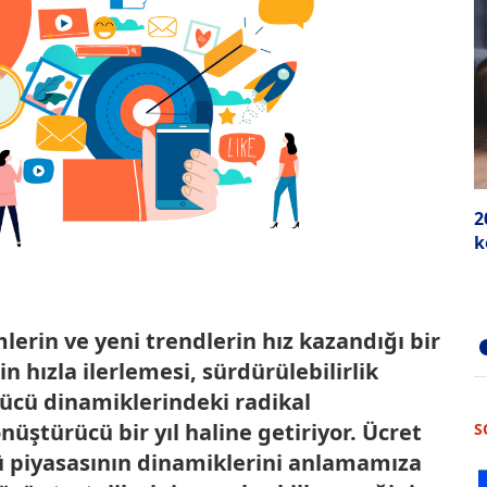
2
k
mlerin ve yeni trendlerin hız kazandığı bir
n hızla ilerlemesi, sürdürülebilirlik
gücü dinamiklerindeki radikal
nüştürücü bir yıl haline getiriyor. Ücret
S
ü piyasasının dinamiklerini anlamamıza