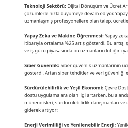
Teknoloji Sektörü:
Dijital Dönüşüm ve Ücret Artı
çözümlerle hızla büyümeye devam ediyor. Yapay ze
uzmanlaşmış profesyonellere olan talep, ücretler
Yapay Zeka ve Makine Öğrenmesi:
Yapay zeka
itibarıyla ortalama %25 artış gösterdi. Bu artış,
ve iş gücü piyasasında bu uzmanların kıtlığını yan
Siber Güvenlik:
Siber güvenlik uzmanlarının ücre
gösterdi. Artan siber tehditler ve veri güvenliği 
Sürdürülebilirlik ve Yeşil Ekonomi:
Çevre Dost
dostu uygulamalara olan ilgi artarken, bu alanda
mühendisleri, sürdürülebilirlik danışmanları ve en
giderek artıyor:
Enerji Verimliliği ve Yenilenebilir Enerji:
Yenil