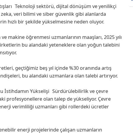
şları Teknoloji sektörü, dijital dönüşüm ve yenilikçi
ka, veri bilimi ve siber güvenlik gibi alanlarda
in hızlı bir şekilde yükselmesine neden oluyor.
 ve makine öğrenmesi uzmanlarının maaşları, 2025 yılı
 şirketlerin bu alandaki yeteneklere olan yoğun talebini
sıtıyor.
tleri, geçtiğimiz beş yıl içinde %30 oranında artış
endişeleri, bu alandaki uzmanlara olan talebi artırıyor.
u İstihdamın Yükselişi Sürdürülebilirlik ve çevre
ki profesyonellere olan talep de yükseliyor. Çevre
erji verimliliği uzmanları gibi rollerdeki ücretler
enebilir enerji projelerinde çalışan uzmanların