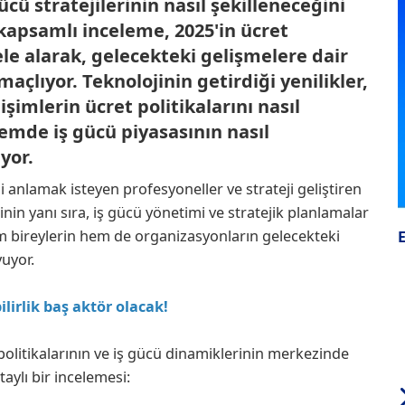
cü stratejilerinin nasıl şekilleneceğini
apsamlı inceleme, 2025'in ücret
ele alarak, gelecekteki gelişmelere dair
çlıyor. Teknolojinin getirdiği yenilikler,
şimlerin ücret politikalarını nasıl
emde iş gücü piyasasının nasıl
yor.
i anlamak isteyen profesyoneller ve strateji geliştiren
erinin yanı sıra, iş gücü yönetimi ve stratejik planlamalar
 bireylerin hem de organizasyonların gelecekteki
yuyor.
lirlik baş aktör olacak!
t politikalarının ve iş gücü dinamiklerinin merkezinde
taylı bir incelemesi: