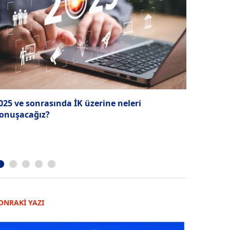
025 ve sonrasında İK üzerine neleri
Ormanın Öt
onuşacağız?
Yolu
ONRAKİ YAZI