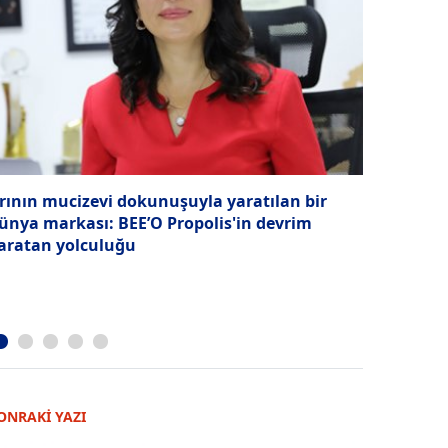
rının mucizevi dokunuşuyla yaratılan bir
Mühendisli
ünya markası: BEE’O Propolis'in devrim
bağ
aratan yolculuğu
ONRAKİ YAZI