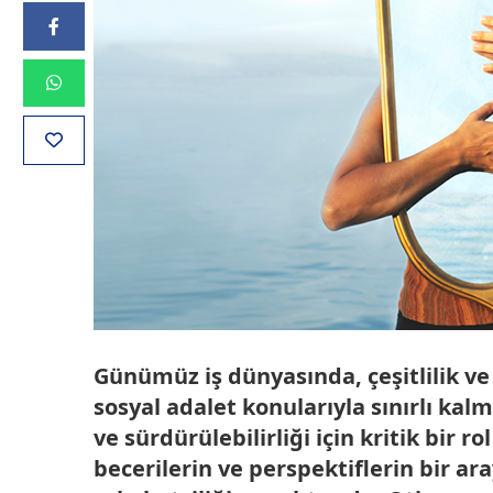
Günümüz iş dünyasında, çeşitlilik ve 
sosyal adalet konularıyla sınırlı kal
ve sürdürülebilirliği için kritik bir 
becerilerin ve perspektiflerin bir a