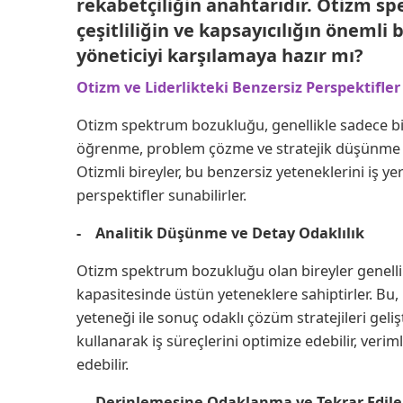
rekabetçiliğin anahtarıdır. Otizm s
çeşitliliğin ve kapsayıcılığın önemli b
yöneticiyi karşılamaya hazır mı?
Otizm ve Liderlikteki Benzersiz Perspektifler
Otizm spektrum bozukluğu, genellikle sadece bil
öğrenme, problem çözme ve stratejik düşünme gibi
Otizmli bireyler, bu benzersiz yeteneklerini iş yer
perspektifler sunabilirler.
- Analitik Düşünme ve Detay Odaklılık
Otizm spektrum bozukluğu olan bireyler genell
kapasitesinde üstün yeteneklere sahiptirler. Bu
yeteneği ile sonuç odaklı çözüm stratejileri gelişt
kullanarak iş süreçlerini optimize edebilir, verim
edebilir.
- Derinlemesine Odaklanma ve Tekrar Edileb