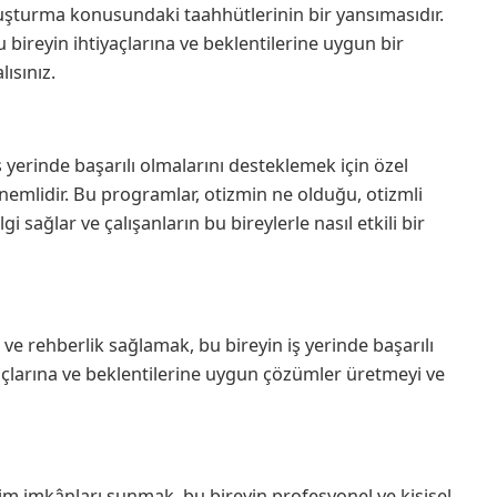
oluşturma konusundaki taahhütlerinin bir yansımasıdır.
bu bireyin ihtiyaçlarına ve beklentilerine uygun bir
ısınız.
yerinde başarılı olmalarını desteklemek için özel
emlidir. Bu programlar, otizmin ne olduğu, otizmli
i sağlar ve çalışanların bu bireylerle nasıl etkili bir
k ve rehberlik sağlamak, bu bireyin iş yerinde başarılı
iyaçlarına ve beklentilerine uygun çözümler üretmeyi ve
şim imkânları sunmak, bu bireyin profesyonel ve kişisel