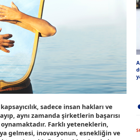
A
d
y
kapsayıcılık, sadece insan hakları ve
mayıp, aynı zamanda şirketlerin başarısı
rol oynamaktadır. Farklı yeteneklerin,
S
raya gelmesi, inovasyonun, esnekliğin ve