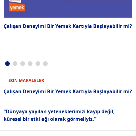
Çalışan Deneyimi Bir Yemek Kartıyla Başlayabilir mi?
“
k
SON MAKALELER
Çalışan Deneyimi Bir Yemek Kartıyla Başlayabilir mi?
“Dünyaya yayılan yeteneklerimizi kayıp değil,
küresel bir etki ağı olarak görmeliyiz.”