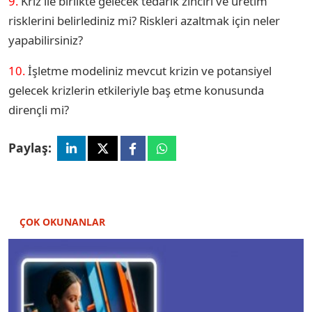
9.
Kriz ile birlikte gelecek tedarik zinciri ve üretim
risklerini belirlediniz mi? Riskleri azaltmak için neler
yapabilirsiniz?
10.
İşletme modeliniz mevcut krizin ve potansiyel
gelecek krizlerin etkileriyle baş etme konusunda
dirençli mi?
Paylaş:
ÇOK OKUNANLAR