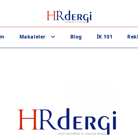
em
Makaleler
Blog
İK 101
Rek