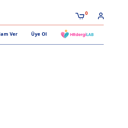
0
lam Ver
Üye Ol