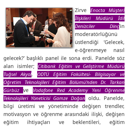
Zirve
Enocta Müşteri
İlişkileri Müdürü İdil
’in
Denizciler Dinç
moderatörlüğünü
üstlendiği ‘Gelecek,
e-öğrenmeye nasıl
gelecek?’ başlıklı panel ile sona erdi. Panelde söz
alan isimler;
Citibank Eğitim ve Geliştirme Müdürü
,
Tuğsel Akyol
ODTÜ Eğitim Fakültesi- Bilgisayar ve
Öğretim Teknolojileri Eğitim Bölümü’nden Dr. Tarkan
ve
Gürbüz
Vodafone Red Academy Yeni Öğrenme
oldu. Panelde,
Teknolojileri Yöneticisi Gamze Doğan
bilgi üretimi ve yönetiminde değişen trendler,
motivasyon ve öğrenme arasındaki ilişki, değişen
eğitim ihtiyaçları ve beklentileri, eğitim