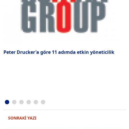
Peter Drucker'a göre 11 adımda etkin yöneticilik
B
y
D
E
SONRAKİ YAZI