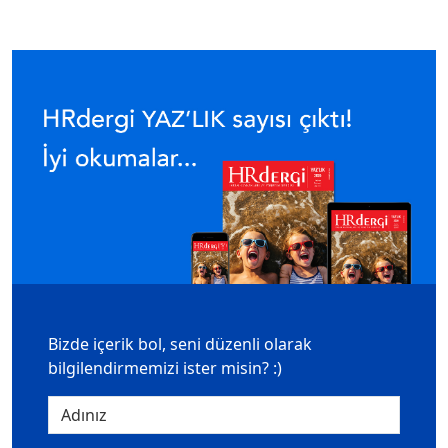
Bizde içerik bol, seni düzenli olarak
bilgilendirmemizi ister misin? :)