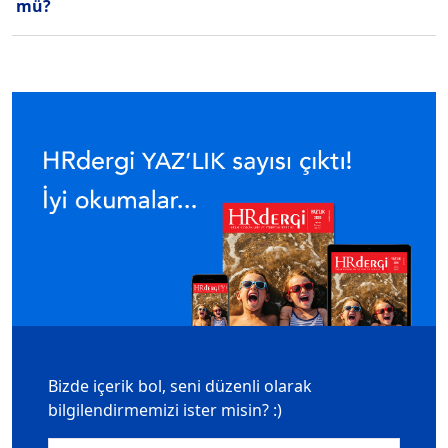
mü?
Bizde içerik bol, seni düzenli olarak
bilgilendirmemizi ister misin? :)