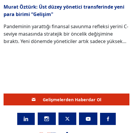
Murat Öztürk: Üst düzey yönetici transferinde yeni
para birimi “Gelişim"
Pandeminin yarattığı finansal savunma refleksi yerini C-
seviye masasında stratejik bir öncelik değişimine
bıraktı. Yeni dönemde yöneticiler artık sadece yüksek
teklifleri değil, "entelektüel gelişim" garantisini
öncelikleri arasına koyuyor. Liderlerin en büyük kaygısı
teknolojinin hızına yenilerek stratejik körelme yaşamak.
Bu ekosistemde Transearch Türkiye Yönetici Ortağı
Murat Öztürk, yeni tercih trendlerini analiz ederken
yetenek savaşlarında kazanan taraf olmak isteyen
şirketler için tavsiyeler veriyor. Küresel iş dünyası,
Gelişmelerden Haberdar Ol
pandemiyle başlayan ve ekonomik dalgalanmalarla
desteklenen büyük bir öncelik değişimi yaşıyor. Bir
dönem finansal güvenlik arayışıyla şekillenen C- seviye
transfer motivasyonları, bugün yerini entelektüel katkı
ve gelişim alanlarına bırakmış durumda. Transearch