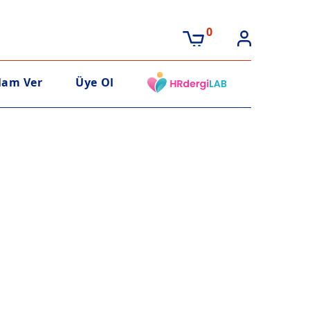
0
lam Ver
Üye Ol