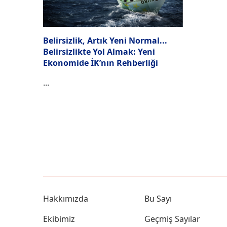
Belirsizlik, Artık Yeni Normal...
Belirsizlikte Yol Almak: Yeni
Ekonomide İK’nın Rehberliği
...
Hakkımızda
Bu Sayı
Ekibimiz
Geçmiş Sayılar