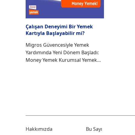
Çalışan Deneyimi Bir Yemek
Kartıyla Başlayabilir mi?
Migros Güvencesiyle Yemek
Yardımında Yeni Dönem Başladı:
Money Yemek Kurumsal Yemek
Kartı Çalışma hayatı değişiyor,
çalışan beklentileri dönüşüyor ve
yan haklar yeniden şekilleniyor.
Bugün çalışanlar yalnızca bir yemek
kartı değil, günlük yaşamlarına
uyum sağlayan, esnek ve
kişiselleştirilebilir çözümler bekliyor.
Uzun yıllar boyunca yemek yardımı
iş hayatının en standart
Hakkımızda
Bu Sayı