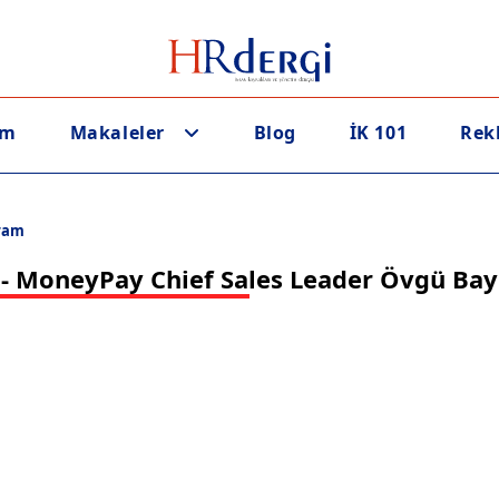
em
Makaleler
Blog
İK 101
Rek
yram
 - MoneyPay Chief Sales Leader Övgü Ba