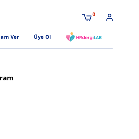
0
lam Ver
Üye Ol
yram