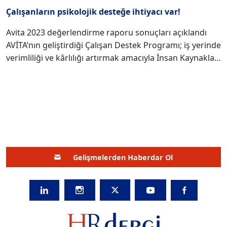
Çalışanların psikolojik desteğe ihtiyacı var!
Avita 2023 değerlendirme raporu sonuçları açıklandı
AVİTA’nın geliştirdiği Çalışan Destek Programı; iş yerinde
verimliliği ve kârlılığı artırmak amacıyla İnsan Kaynakları
yöneticilerine ve kurumlara destek olmaya devam
ediyor. İş-yaşam dengesini kurma konusunda yaklaşık 2
milyon çalışanın ve aile bireylerinin hayatında fark
yaratıyor. AVİTA’nın 2023 yılında hizmet verdiği
kurumların çalışan ve aile bireylerinin kullanımlarından
derlediği raporda önemli detaylar yer alıyor. 2023 yılında
çalışanlar en çok psikolojik destek aldı Son zamanlarda
Gelişmelerden Haberdar Ol
çalışanlara dair yapılan araştırmalara göre çalışanların
yaşadığı sorunlar ve stres; iş kazalarına ve psikolojik
kökenli hastalıklara, iş yerinde davranış bozukluklarına
yol açabiliyor. Bu nedenle ruh sağlığımızda oluşan
problemler hayatımızın her alanına sirayet ediyor ve
mutlu bir şekilde yaşamımızı sürdürmeyi engelliyor.