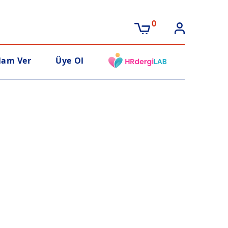
0
lam Ver
Üye Ol