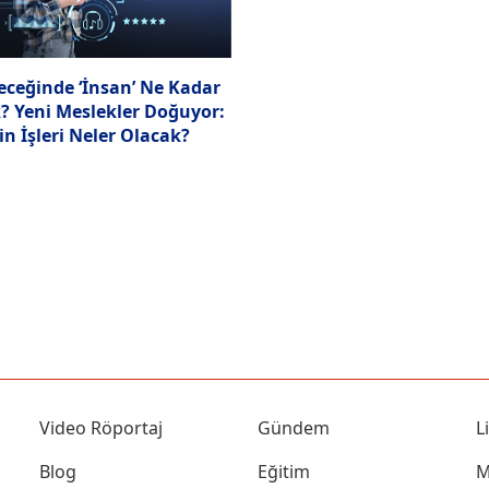
leceğinde ‘İnsan’ Ne Kadar
? Yeni Meslekler Doğuyor:
n İşleri Neler Olacak?
Video Röportaj
Gündem
L
Blog
Eğitim
M