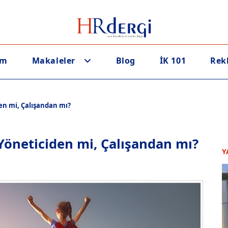
em
Makaleler
Blog
İK 101
Rek
en mi, Çalışandan mı?
Yöneticiden mi, Çalışandan mı?
Y