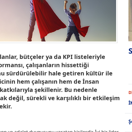
anlar, bütçeler ya da KPI listeleriyle
mansı, çalışanların hissettiği
sürdürülebilir hale getiren kültür ile
icinin hem çalışanın hem de İnsan
tkılarıyla şekillenir. Bu nedenle
D
 değil, sürekli ve karşılıklı bir etkileşim
İ
kir.
Ş
n ve adalet duygusunu yaratan kişilerdir. İyi bir lider,