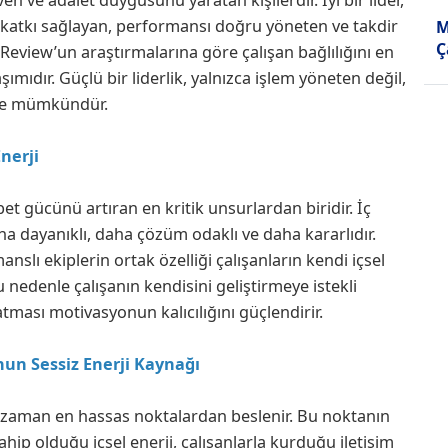
ne katkı sağlayan, performansı doğru yöneten ve takdir
M
Ç
 Review’un araştırmalarına göre çalışan bağlılığını en
mıdır. Güçlü bir liderlik, yalnızca işlem yöneten değil,
kle mümkündür.
nerji
et gücünü artıran en kritik unsurlardan biridir. İç
ha dayanıklı, daha çözüm odaklı ve daha kararlıdır.
lı ekiplerin ortak özelliği çalışanların kendi içsel
 nedenle çalışanın kendisini geliştirmeye istekli
tması motivasyonun kalıcılığını güçlendirir.
un Sessiz Enerji Kaynağı
 zaman en hassas noktalardan beslenir. Bu noktanın
ahip olduğu içsel enerji, çalışanlarla kurduğu iletişim