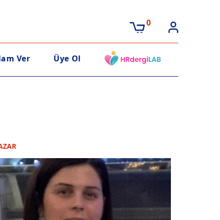
0
lam Ver
Üye Ol
AZAR