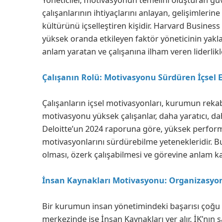
çalışanlarının ihtiyaçlarını anlayan, gelişimleri
kültürünü içselleştiren kişidir. Harvard Business
yüksek oranda etkileyen faktör yöneticinin yaklaşı
anlam yaratan ve çalışanına ilham veren liderli
Çalışanın Rolü: Motivasyonu Sürdüren İçsel E
Çalışanların içsel motivasyonları, kurumun rekab
motivasyonu yüksek çalışanlar, daha yaratıcı, da
Deloitte’un 2024 raporuna göre, yüksek performans
motivasyonlarını sürdürebilme yetenekleridir. Bu
olması, özerk çalışabilmesi ve görevine anlam ka
İnsan Kaynakları Motivasyonu: Organizasyon
Bir kurumun insan yönetimindeki başarısı çoğu
merkezinde ise İnsan Kaynakları yer alır. İK’nın s