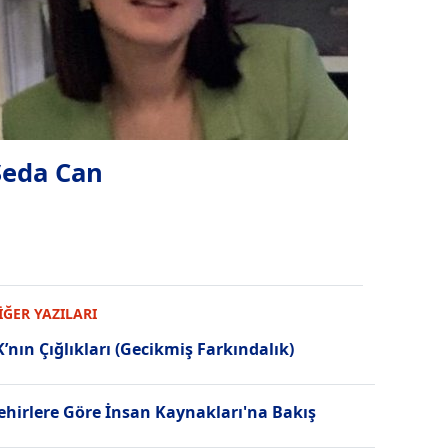
Seda Can
İĞER YAZILARI
K’nın Çığlıkları (Gecikmiş Farkındalık)
ehirlere Göre İnsan Kaynakları'na Bakış