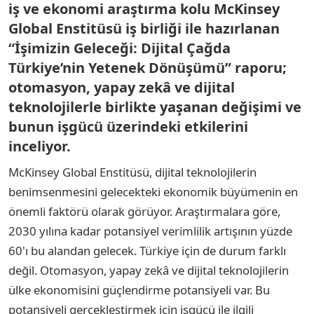
iş ve ekonomi araştırma kolu McKinsey
Global Enstitüsü iş birliği ile hazırlanan
“İşimizin Geleceği: Dijital Çağda
Türkiye’nin Yetenek Dönüşümü” raporu;
otomasyon, yapay zekâ ve dijital
teknolojilerle birlikte yaşanan değişimi ve
bunun işgücü üzerindeki etkilerini
inceliyor.
McKinsey Global Enstitüsü, dijital teknolojilerin
benimsenmesini gelecekteki ekonomik büyümenin en
önemli faktörü olarak görüyor. Araştırmalara göre,
2030 yılına kadar potansiyel verimlilik artışının yüzde
60'ı bu alandan gelecek. Türkiye için de durum farklı
değil. Otomasyon, yapay zekâ ve dijital teknolojilerin
ülke ekonomisini güçlendirme potansiyeli var. Bu
potansiyeli gerçekleştirmek için işgücü ile ilgili