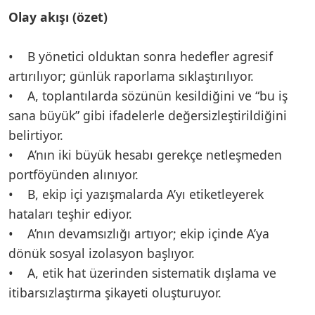
Olay akışı (özet)
• B yönetici olduktan sonra hedefler agresif
artırılıyor; günlük raporlama sıklaştırılıyor.
• A, toplantılarda sözünün kesildiğini ve “bu iş
sana büyük” gibi ifadelerle değersizleştirildiğini
belirtiyor.
• A’nın iki büyük hesabı gerekçe netleşmeden
portföyünden alınıyor.
• B, ekip içi yazışmalarda A’yı etiketleyerek
hataları teşhir ediyor.
• A’nın devamsızlığı artıyor; ekip içinde A’ya
dönük sosyal izolasyon başlıyor.
• A, etik hat üzerinden sistematik dışlama ve
itibarsızlaştırma şikayeti oluşturuyor.