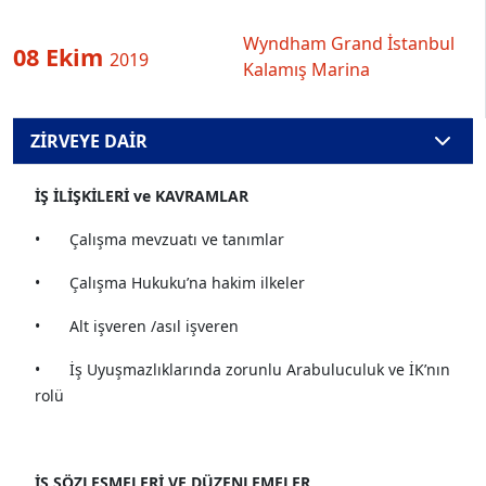
Wyndham Grand İstanbul
08 Ekim
2019
Kalamış Marina
ZİRVEYE DAİR
İŞ İLİŞKİLERİ ve KAVRAMLAR
•
Çalışma mevzuatı ve tanımlar
•
Çalışma Hukuku’na hakim ilkeler
•
Alt işveren /asıl işveren
•
İş Uyuşmazlıklarında zorunlu Arabuluculuk ve İK’nın
rolü
İŞ SÖZLEŞMELERİ VE DÜZENLEMELER