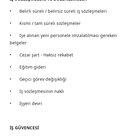
•
Belirli süreli / belirsiz süreli iş sözleşmeleri
•
Kısmi / tam süreli sözleşmeler
•
İşe alınan yeni personele imzalatılması gereken
belgeler
•
Cezai şart - Haksız rekabet
•
Eğitim gideri
•
Geçici görev değişikliği
•
İş sözleşmesinin nakli
•
İşyeri devri
İŞ GÜVENCESİ