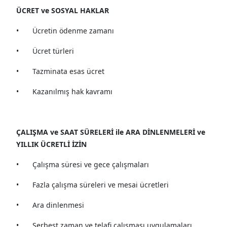
ÜCRET ve SOSYAL HAKLAR
•
Ücretin ödenme zamanı
•
Ücret türleri
•
Tazminata esas ücret
•
Kazanılmış hak kavramı
ÇALIŞMA ve SAAT SÜRELERİ ile ARA DİNLENMELERİ ve
YILLIK ÜCRETLİ İZİN
•
Çalışma süresi ve gece çalışmaları
•
Fazla çalışma süreleri ve mesai ücretleri
•
Ara dinlenmesi
•
Serbest zaman ve telafi çalışması uygulamaları