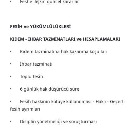
•
Feshe ilişkin güncel kararlar
FESİH ve YÜKÜMLÜLÜKLERİ
KIDEM - İHBAR TAZMİNATLARI ve HESAPLAMALARI
•
Kıdem tazminatına hak kazanma koşulları
•
İhbar tazminatı
•
Toplu fesih
•
6 günlük hak düşürücü süre
•
Fesih hakkının kötüye kullanılması - Haklı - Geçerli
fesih ayrımları
•
Disiplin yönetmeliği ve soruşturması